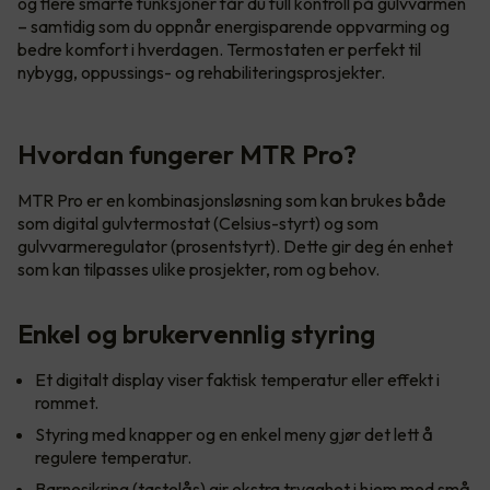
og flere smarte funksjoner får du full kontroll på gulvvarmen
– samtidig som du oppnår energisparende oppvarming og
bedre komfort i hverdagen. Termostaten er perfekt til
nybygg, oppussings- og rehabiliteringsprosjekter.
Hvordan fungerer MTR Pro?
MTR Pro er en kombinasjonsløsning som kan brukes både
som digital gulvtermostat (Celsius-styrt) og som
gulvvarmeregulator (prosentstyrt). Dette gir deg én enhet
som kan tilpasses ulike prosjekter, rom og behov.
Enkel og brukervennlig styring
Et digitalt display viser faktisk temperatur eller effekt i
rommet.
Styring med knapper og en enkel meny gjør det lett å
regulere temperatur.
Barnesikring (tastelås) gir ekstra trygghet i hjem med små