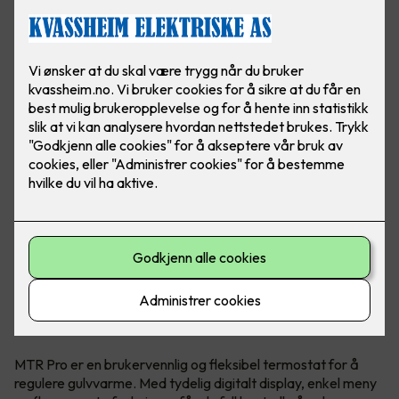
Hva er MTR Pro?
MTR Pro er en brukervennlig og fleksibel termostat for å
regulere gulvvarme. Med tydelig digitalt display, enkel meny