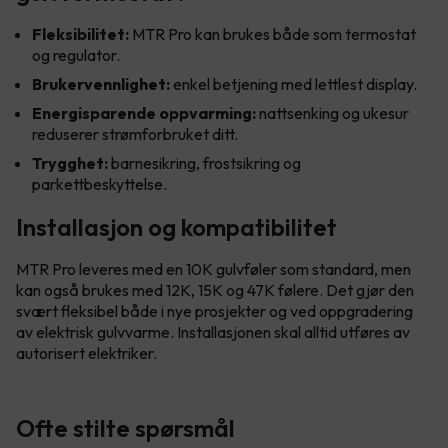
Fleksibilitet:
MTR Pro kan brukes både som termostat
og regulator.
Brukervennlighet:
enkel betjening med lettlest display.
Energisparende oppvarming:
nattsenking og ukesur
reduserer strømforbruket ditt.
Trygghet:
barnesikring, frostsikring og
parkettbeskyttelse.
Installasjon og kompatibilitet
MTR Pro leveres med en 10K gulvføler som standard, men
kan også brukes med 12K, 15K og 47K følere. Det gjør den
svært fleksibel både i nye prosjekter og ved oppgradering
av elektrisk gulvvarme. Installasjonen skal alltid utføres av
autorisert elektriker.
Ofte stilte spørsmål