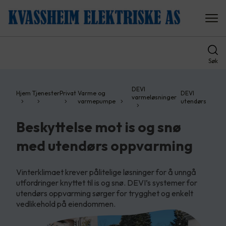
Søk
DEVI
Hjem
Tjenester
Privat
Varme og
DEVI
varmeløsninger
varmepumpe
utendørs
Beskyttelse mot is og snø
med utendørs oppvarming
Vinterklimaet krever pålitelige løsninger for å unngå
utfordringer knyttet til is og snø. DEVI’s systemer for
utendørs oppvarming sørger for trygghet og enkelt
vedlikehold på eiendommen.