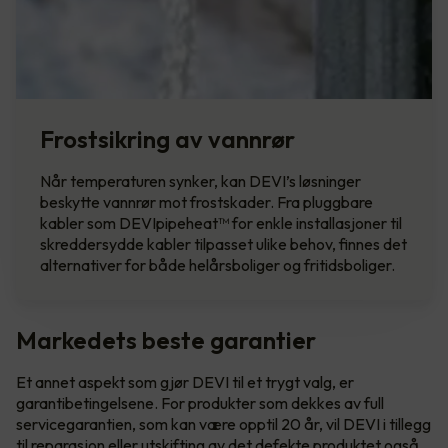
Frostsikring av vannrør
Når temperaturen synker, kan DEVI’s løsninger
beskytte vannrør mot frostskader. Fra pluggbare
kabler som DEVIpipeheat™ for enkle installasjoner til
skreddersydde kabler tilpasset ulike behov, finnes det
alternativer for både helårsboliger og fritidsboliger.
Markedets beste garantier
Et annet aspekt som gjør DEVI til et trygt valg, er
garantibetingelsene. For produkter som dekkes av full
servicegarantien, som kan være opptil 20 år, vil DEVI i tillegg
til reparasjon eller utskifting av det defekte produktet også