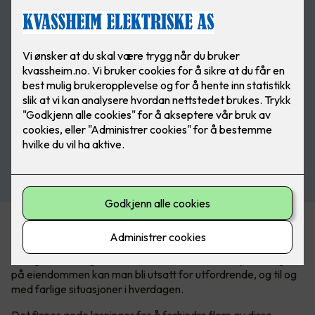
En trygg og mer komfortabel vinter
I Norge har vi et ganske tøft vinterklima. Med mye snø og is
på eiendommen kan man bli utsatt for utfordrende, og til og
med farlige situasjoner i hverdagen.