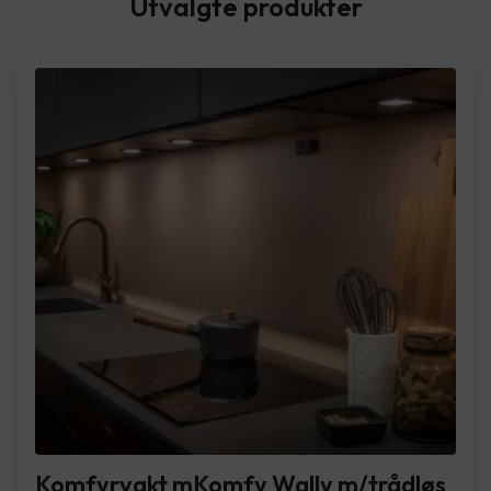
Utvalgte produkter
Komfyrvakt mKomfy Wally m/trådløs