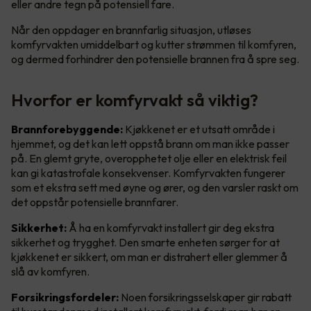
eller andre tegn på potensiell fare.
Når den oppdager en brannfarlig situasjon, utløses
komfyrvakten umiddelbart og kutter strømmen til komfyren,
og dermed forhindrer den potensielle brannen fra å spre seg.
Hvorfor er komfyrvakt så viktig?
Brannforebyggende:
Kjøkkenet er et utsatt område i
hjemmet, og det kan lett oppstå brann om man ikke passer
på. En glemt gryte, overopphetet olje eller en elektrisk feil
kan gi katastrofale konsekvenser. Komfyrvakten fungerer
som et ekstra sett med øyne og ører, og den varsler raskt om
det oppstår potensielle brannfarer.
Sikkerhet:
Å ha en komfyrvakt installert gir deg ekstra
sikkerhet og trygghet. Den smarte enheten sørger for at
kjøkkenet er sikkert, om man er distrahert eller glemmer å
slå av komfyren.
Forsikringsfordeler:
Noen forsikringsselskaper gir rabatt