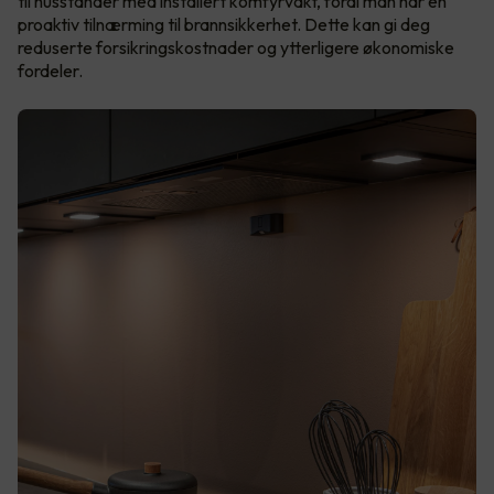
til husstander med installert komfyrvakt, fordi man har en
proaktiv tilnærming til brannsikkerhet. Dette kan gi deg
reduserte forsikringskostnader og ytterligere økonomiske
fordeler.