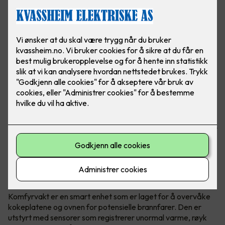
Brannfarlige situasjoner kan fort oppstå når man lager
mat. Om man glemmer å slå av platen, eller om det blir for
varmt, er det viktig å ha en hjelper som sier ifra. Her ser du
komfyrvakt mKomfy® Wally 25R - Foto: CTM Lyng.
Hva er en komfyrvakt?
Komfyrvakt er en smart enhet som er laget for å overvåke
kokeplatene og ovnen for potensielle brannfarer. Den er
utstyrt med sensorer som registrerer unormal varme, røyk