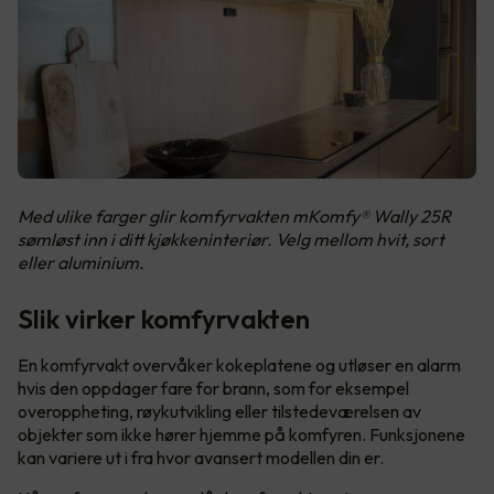
Med ulike farger glir komfyrvakten mKomfy® Wally 25R
sømløst inn i ditt kjøkkeninteriør. Velg mellom hvit, sort
eller aluminium.
Slik virker komfyrvakten
En komfyrvakt overvåker kokeplatene og utløser en alarm
hvis den oppdager fare for brann, som for eksempel
overoppheting, røykutvikling eller tilstedeværelsen av
objekter som ikke hører hjemme på komfyren. Funksjonene
kan variere ut i fra hvor avansert modellen din er.