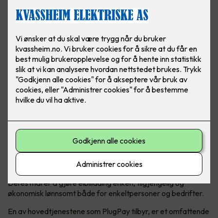
PlugPay er en kompetent og sikker løsning for deg som
trenger administrasjon og daglig drift av ladeanlegget - så
slipper du å tenke på det!
En komplett operatør av ladeanlegg
Hvem er PlugPay?
PlugPay er en norsk ladeoperatør som
spesialiserer seg på administrering av ladeanlegg for elbiler.
Deres mål er å gjøre elbillading enkelt, tilgjengelig og
økonomisk lønnsomt både for enkeltpersoner og bedrifter.
En av hovedtjenestene som PlugPay tilbyr, er et omfattende