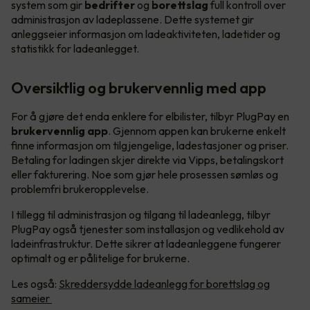
system som gir
bedrifter
og
borettslag
full kontroll over
administrasjon av ladeplassene. Dette systemet gir
anleggseier informasjon om ladeaktiviteten, ladetider og
statistikk for ladeanlegget.
Oversiktlig og brukervennlig med app
For å gjøre det enda enklere for elbilister, tilbyr PlugPay en
brukervennlig app
. Gjennom appen kan brukerne enkelt
finne informasjon om tilgjengelige, ladestasjoner og priser.
Betaling for ladingen skjer direkte via Vipps, betalingskort
eller fakturering. Noe som gjør hele prosessen sømløs og
problemfri brukeropplevelse.
I tillegg til administrasjon og tilgang til ladeanlegg, tilbyr
PlugPay også tjenester som installasjon og vedlikehold av
ladeinfrastruktur. Dette sikrer at ladeanleggene fungerer
optimalt og er pålitelige for brukerne.
Les også:
Skreddersydde ladeanlegg for borettslag og
sameier