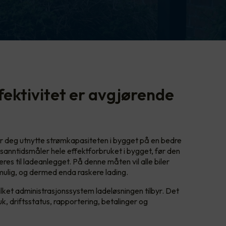
fektivitet er avgjørende
lar deg utnytte strømkapasiteten i bygget på en bedre
 sanntidsmåler hele effektforbruket i bygget, før den
res til ladeanlegget. På denne måten vil alle biler
ulig, og dermed enda raskere lading.
vilket administrasjonssystem ladeløsningen tilbyr. Det
k, driftsstatus, rapportering, betalinger og