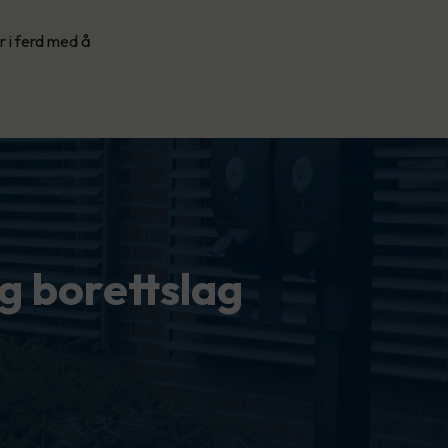
r i ferd med å
g borettslag