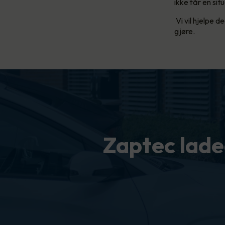
ikke får en situ
Vi vil hjelpe d
gjøre.
Zaptec lade