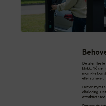
Behovet
De aller fleste
blokk. Nå sier
man ikke kan d
eller sameier.
Det er styret 
elbillading. De
attraktivt sted
Dersom du har e