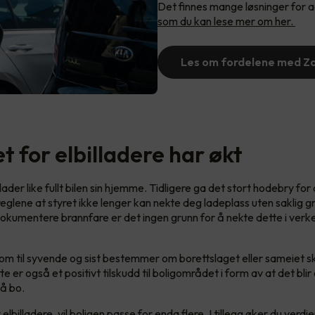
Det finnes mange løsninger for a
som du kan lese mer om her.
Les om fordelene med Z
 for elbilladere har økt
 lader like fullt bilen sin hjemme. Tidligere ga det stort hodebry fo
 reglene at styret ikke lenger kan nekte deg ladeplass uten saklig 
okumentere brannfare er det ingen grunn for å nekte dette i verk
som til syvende og sist bestemmer om borettslaget eller sameiet ska
tte er også et positivt tilskudd til boligområdet i form av at det blir
 å bo.
lbilladere, vil boligen passe for enda flere. I tillegg øker du verdi