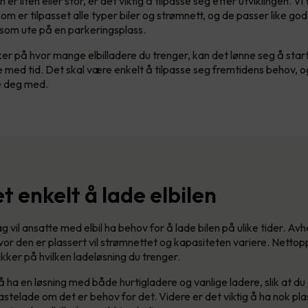
er liten eller stor, er det viktig å tilpasse seg etter utviklingen. Vi 
om er tilpasset alle typer biler og strømnett, og de passer like godt 
som ute på en parkeringsplass.
ker på hvor mange elbilladere du trenger, kan det lønne seg å star
e med tid. Det skal være enkelt å tilpasse seg fremtidens behov, og 
pe deg med.
t enkelt å lade elbilen
ag vil ansatte med elbil ha behov for å lade bilen på ulike tider. Av
vor den er plassert vil strømnettet og kapasiteten variere. Nettop
ikker på hvilken ladeløsning du trenger.
 ha en løsning med både hurtigladere og vanlige ladere, slik at du
hastelade om det er behov for det. Videre er det viktig å ha nok plas