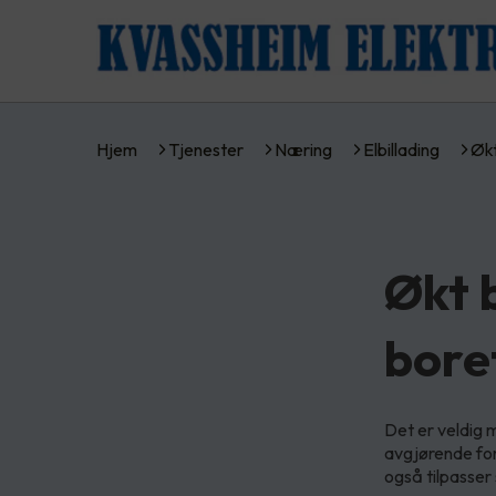
Hjem
Tjenester
Næring
Elbillading
Økt
Økt b
bore
Det er veldig m
avgjørende for 
også tilpasser 