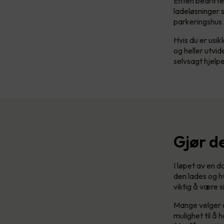
Enten bedriften 
ladeløsninger s
parkeringshus 
Hvis du er usik
og heller utvid
selvsagt hjel
Gjør de
I løpet av en d
den lades og h
viktig å være s
Mange velger å
mulighet til å 