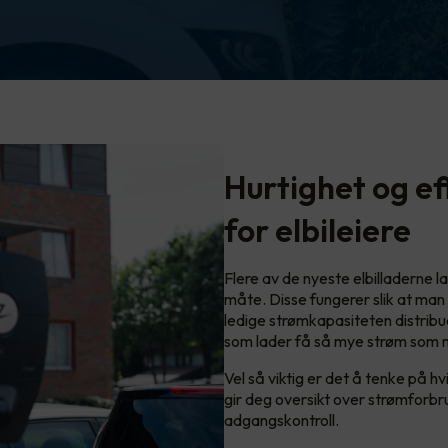
Hurtighet og ef
for elbileiere
Flere av de nyeste elbilladerne 
måte. Disse fungerer slik at man
ledige strømkapasiteten distribue
som lader få så mye strøm som m
Vel så viktig er det å tenke på h
gir deg oversikt over strømforbru
adgangskontroll.