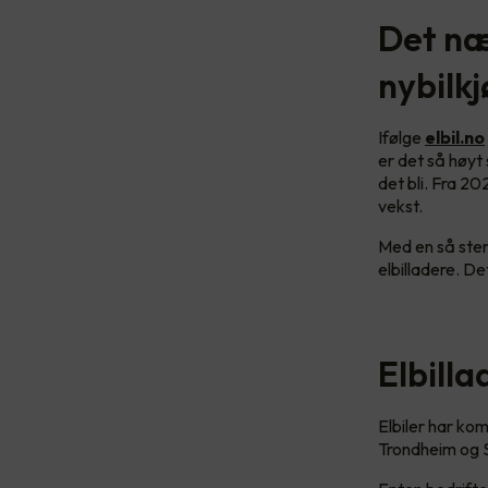
Det næ
nybilkj
Ifølge
elbil.no
er det så høy
det bli. Fra 20
vekst.
Med en så ster
elbilladere. De
Elbill
Elbiler har kom
Trondheim og S