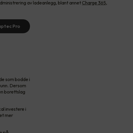
dministrering av ladeanlegg, blant annet
Charge 365,
aptec Pro
r de som bodde i
grunn. Dersom
en borettslag
l investere i
 et mer
en på