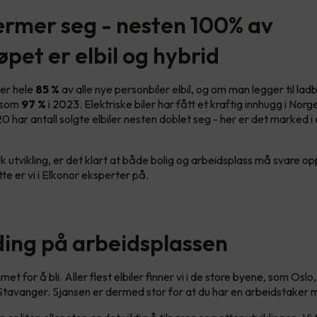
rmer seg - nesten 100% av
øpet er elbil og hybrid
er hele
85 %
av alle nye personbiler elbil, og om man legger til lad
t som
97 %
i 2023
. Elektriske biler har fått et kraftig innhugg i Norge
20 har antall solgte elbiler nesten doblet seg - her er det marked i
k utvikling, er det klart at både bolig og arbeidsplass må svare o
tte er vi i Elkonor eksperter på.
ading på arbeidsplassen
met for å bli. Aller flest elbiler finner vi i de store byene, som Oslo
tavanger. Sjansen er dermed stor for at du har en arbeidstaker m