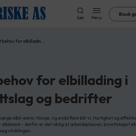
Book g
Søk
Meny
 behov for elbilladin…
ehov for elbillading i
ttslag og bedrifter
ange elbil-eiere i Norge, og enda flere blir vi. Hurtighet og effektiv
elbileiere - derfor er det viktig at arbeidsplassen, borettslaget el
seg utviklingen.