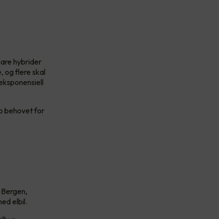
bare hybrider
, og flere skal
 eksponensiell
pp behovet for
, Bergen,
ed elbil.