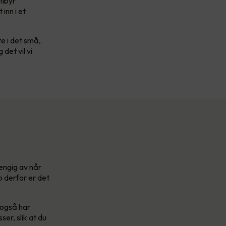
tilbyr
inn i et
te i det små,
det vil vi
hengig av når
p derfor er det
 også har
ser, slik at du