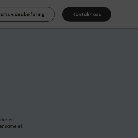
ratis videobefaring
Kontakt oss
itet er
ler sameiet