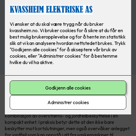
Acti9 iC65 - jordfeilautomaten med
to funksjoner.
Acti9 iC65 RCBO er ikke bare en sikring det er en
kombinasjon av overstrøms- og jordfeilbeskyttelse i én
kompakt enhet. I praksis betyr dette at den ikke bare
beskytter mot kortslutninger, men også overvåker anlegget
for jordfeil som kan oppstå i alt fra vaskemaskiner til