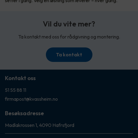
setter i gang. Velg en løsning som leverer – hver gang.
Vil du vite mer?
Ta kontakt med oss for rådgivning og montering.
Ta kontakt
Kontakt oss
51 55 88 11
firmapost@kvassheim.no
Besøksadresse
Madlakrossen 1, 4090 Hafrsfjord