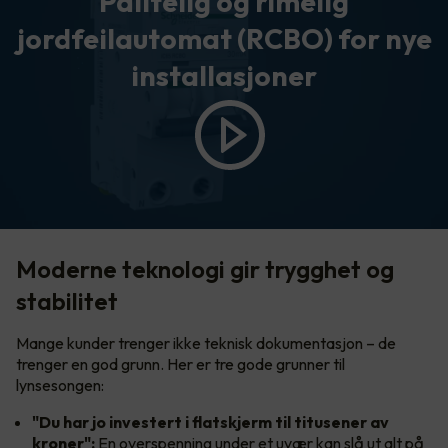
Pålitelig og rimelig
jordfeilautomat (RCBO) for nye
installasjoner
Moderne teknologi gir trygghet og
stabilitet
Mange kunder trenger ikke teknisk dokumentasjon – de
trenger en god grunn. Her er tre gode grunner til
lynsesongen:
"Du har jo investert i flatskjerm til titusener av
kroner":
En overspenning under et uvær kan slå ut alt på