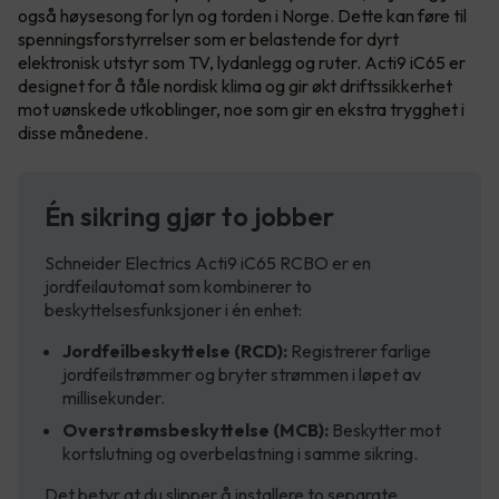
også høysesong for lyn og torden i Norge. Dette kan føre til
spenningsforstyrrelser som er belastende for dyrt
elektronisk utstyr som TV, lydanlegg og ruter. Acti9 iC65 er
designet for å tåle nordisk klima og gir økt driftssikkerhet
mot uønskede utkoblinger, noe som gir en ekstra trygghet i
disse månedene.
Én sikring gjør to jobber
Schneider Electrics Acti9 iC65 RCBO er en
jordfeilautomat som kombinerer to
beskyttelsesfunksjoner i én enhet:
Jordfeilbeskyttelse (RCD):
Registrerer farlige
jordfeilstrømmer og bryter strømmen i løpet av
millisekunder.
Overstrømsbeskyttelse (MCB):
Beskytter mot
kortslutning og overbelastning i samme sikring.
Det betyr at du slipper å installere to separate