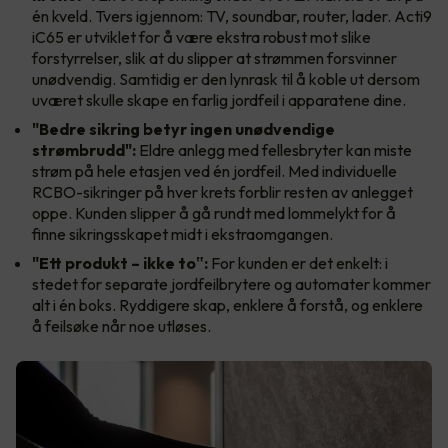
én kveld. Tvers igjennom: TV, soundbar, router, lader. Acti9
iC65 er utviklet for å være ekstra robust mot slike
forstyrrelser, slik at du slipper at strømmen forsvinner
unødvendig. Samtidig er den lynrask til å koble ut dersom
uværet skulle skape en farlig jordfeil i apparatene dine.
"Bedre sikring betyr ingen unødvendige
strømbrudd":
Eldre anlegg med fellesbryter kan miste
strøm på hele etasjen ved én jordfeil. Med individuelle
RCBO-sikringer på hver krets forblir resten av anlegget
oppe. Kunden slipper å gå rundt med lommelykt for å
finne sikringsskapet midt i ekstraomgangen.
"Ett produkt – ikke to‟:
For kunden er det enkelt: i
stedet for separate jordfeilbrytere og automater kommer
alt i én boks. Ryddigere skap, enklere å forstå, og enklere
å feilsøke når noe utløses.