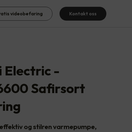
ratis videobefaring
Kontakt oss
 Electric -
6600 Safirsort
ing
ieffektiv og stilren varmepumpe,