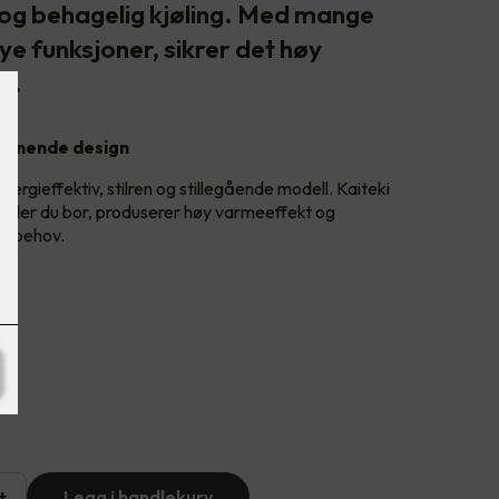
og behagelig kjøling. Med mange
ye funksjoner, sikrer det høy
n.
vinnende design
rgieffektiv, stilren og stillegående modell. Kaiteki
t der du bor, produserer høy varmeeffekt og
ne behov.
+
Legg i handlekurv