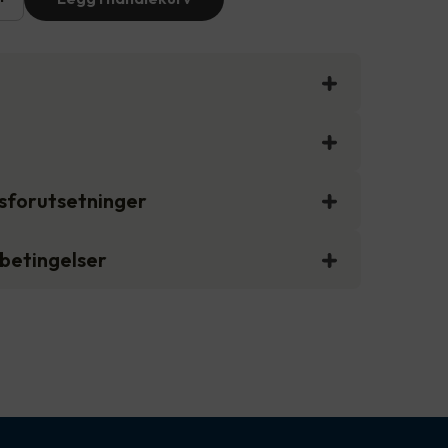
gsforutsetninger
sbetingelser