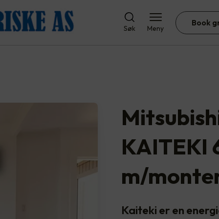
Book g
Søk
Meny
Mitsubishi
KAITEKI 
m/monter
Kaiteki er en energ