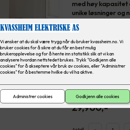
med høy kapasitet 
unike løsninger og n
komfort i hverdage
Ypperste kvalitet og pris
Varmepumpen Kaiteki er en ene
6600 er uavhengig av klimae
behagelig kjøling tilpasset di
Ekstremt lavt lydnivå
Innebygget WIFI
Filter mot allergi
29,900
,-
Antall
-