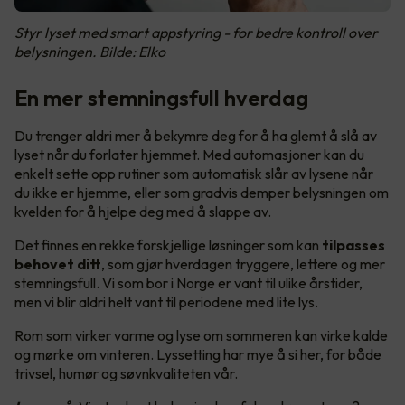
Styr lyset med smart appstyring - for bedre kontroll over
belysningen. Bilde: Elko
En mer stemningsfull hverdag
Du trenger aldri mer å bekymre deg for å ha glemt å slå av
lyset når du forlater hjemmet. Med automasjoner kan du
enkelt sette opp rutiner som automatisk slår av lysene når
du ikke er hjemme, eller som gradvis demper belysningen om
kvelden for å hjelpe deg med å slappe av.
Det finnes en rekke forskjellige løsninger som kan
tilpasses
behovet ditt
, som gjør hverdagen tryggere, lettere og mer
stemningsfull. Vi som bor i Norge er vant til ulike årstider,
men vi blir aldri helt vant til periodene med lite lys.
Rom som virker varme og lyse om sommeren kan virke kalde
og mørke om vinteren. Lyssetting har mye å si her, for både
trivsel, humør og søvnkvaliteten vår.