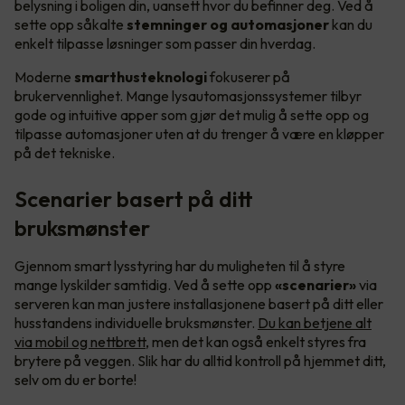
belysning i boligen din, uansett hvor du befinner deg. Ved å
sette opp såkalte
stemninger og automasjoner
kan du
enkelt tilpasse løsninger som passer din hverdag.
Moderne
smarthusteknologi
fokuserer på
brukervennlighet. Mange lysautomasjonssystemer tilbyr
gode og intuitive apper som gjør det mulig å sette opp og
tilpasse automasjoner uten at du trenger å være en kløpper
på det tekniske.
Scenarier basert på ditt
bruksmønster
Gjennom smart lysstyring har du muligheten til å styre
mange lyskilder samtidig. Ved å sette opp
«scenarier»
via
serveren kan man justere installasjonene basert på ditt eller
husstandens individuelle bruksmønster.
Du kan betjene alt
via mobil og nettbrett
, men det kan også enkelt styres fra
brytere på veggen. Slik har du alltid kontroll på hjemmet ditt,
selv om du er borte!