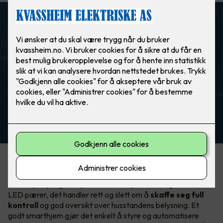
ELKO Smart
Automatisk lys ved bevegelse. Helt
automagisk!
Hva er egentlig smart lysstyring?
Smart lysstyring er mye mer enn å bytte til energieffektive
LED pærer, det handler rett og slett om å
skaffe seg full
kontroll
og god oversikt over husstandens belysning. Et
godt smarthjem gjør det enkelt å styre og automatisere