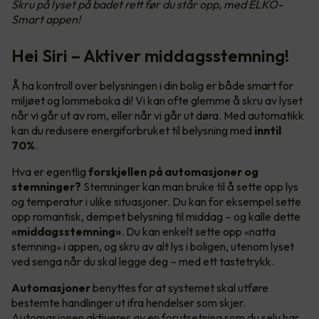
Skru på lyset på badet rett før du står opp, med ELKO-
Smart appen!
Hei Siri – Aktiver middagsstemning!
Å ha kontroll over belysningen i din bolig er både smart for
miljøet og lommeboka di! Vi kan ofte glemme å skru av lyset
når vi går ut av rom, eller når vi går ut døra. Med automatikk
kan du redusere energiforbruket til belysning med
inntil
70%
.
Hva er egentlig
forskjellen på automasjoner og
stemninger?
Stemninger kan man bruke til å sette opp lys
og temperatur i ulike situasjoner. Du kan for eksempel sette
opp romantisk, dempet belysning til middag – og kalle dette
«middagsstemning»
. Du kan enkelt sette opp «natta
stemning» i appen, og skru av alt lys i boligen, utenom lyset
ved senga når du skal legge deg – med ett tastetrykk.
Automasjoner
benyttes for at systemet skal utføre
bestemte handlinger ut ifra hendelser som skjer.
Automasjonen aktiveres av en forutsetning som du selv har